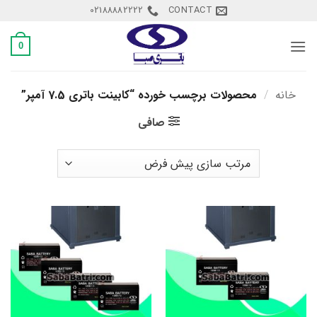
Ski
02188882222
CONTACT
t
conten
0
خانه
/
محصولات برچسب خورده “کابینت باتری 7.5 آمپر”
صافی