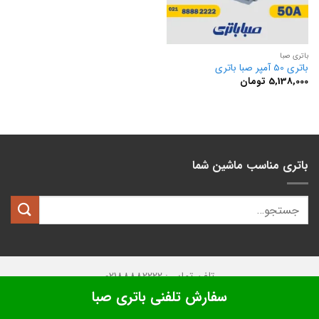
باتری صبا
باتری 50 آمپر صبا باتری
5,138,000
تومان
باتری مناسب ماشین شما
تلفن تماس: 02188882222
سفارش تلفنی باتری صبا
تمامی حقوق این وبسایت متعلق به
کیان باتری
میباشد.