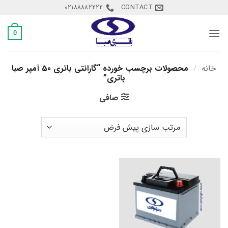
Ski
02188882222
CONTACT
t
conten
0
خانه
/
محصولات برچسب خورده “گارانتی باتری 50 آمپر صبا
باتری”
صافی