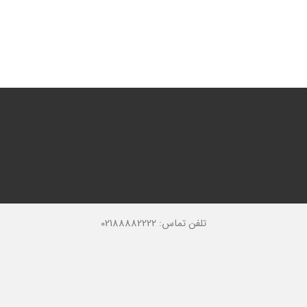
تلفن تماس: 02188882222