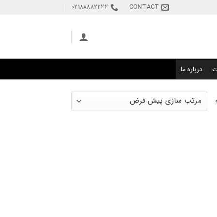
02188882222
CONTACT
ت
درباره ما