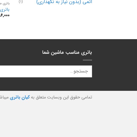
اتمی (بدون نیاز به نگهداری)
(1)
باتری صب
باتری 66 آمپر صبا بات
86,000
باتری مناسب ماشین شما
تمامی حقوق این وبسایت متعلق به
کیان باتری
میباش