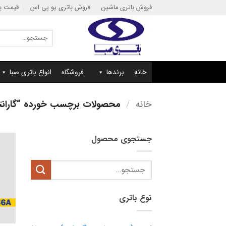
Ski
فروش باتری ماشین
فروش باتری یو پی اس
قیمت با
t
conten
جستجو
برای:
خانه
برندها
فروشگاه
انواع باتری صبا
خانه
/
محصولات برچسب خورده “گارانتی باتری 66 آمپر
جستجوی محصول
جستجو
برای:
نوع باتری