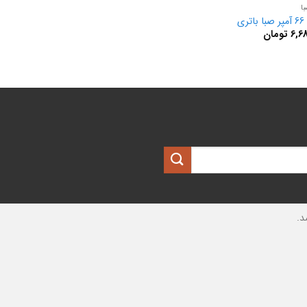
ا
ری
6,6
تومان
د.