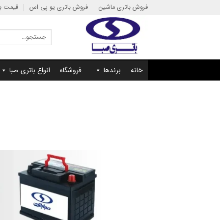
Ski
فروش باتری ماشین
فروش باتری یو پی اس
قیمت با
t
conten
جستجو
برای:
خانه
برندها
فروشگاه
انواع باتری صبا