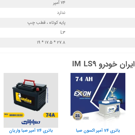
74 آمپر
ندارد
پایه کوتاه ، قطب چپ
L3
27.8 * 17.5 * 19
 خودرو IM LS9
باتری 74 آمپر اکسون صبا
باتری 74 آمپر صبا واریان