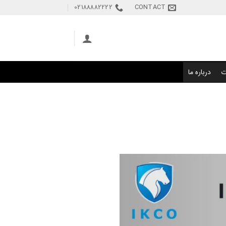
02188882222
CONTACT
ت
درباره ما