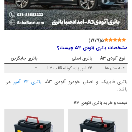
)
1979
(
5
مشخصات باتری آئودی A3 چیست؟
نوع
آئودی A3
باتری اصلی
باتری جایگزین
همه مدل ها
74 آمپر پایه کوتاه قالب L3
–
باتری فابریک و اصلی خودرو آئودی A3،
باتری 74 آمپر
می
باشد.
قیمت و خرید باتری آئودی A3: