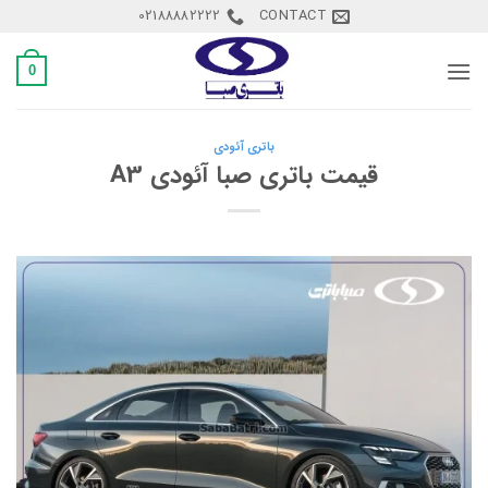
Ski
02188882222
CONTACT
t
conten
0
باتری آئودی
قیمت باتری صبا آئودی A3