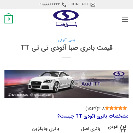
Ski
02188882222
CONTACT
t
conten
0
باتری آئودی
قیمت باتری صبا آئودی تی تی TT
)
1549
(
4.8
مشخصات باتری آئودی TT چیست؟
نوع آئودی
باتری اصل
باتری جایگزین
TT