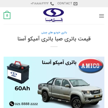
Ski
02188882222
CONTACT
t
conten
0
باتری خودرو های چینی
قیمت باتری صبا باتری آمیکو آسنا