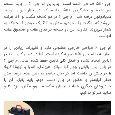
جی 550 طراحی شده است. بنابراین ام جی 6 را باید نسخه
به‌روزشده و جایگزین 550 بدانیم که در بازار ایران توسط
مدیاموتورز عرضه شد. ام جی 6 در دو نسخه مگنت و GT عرضه
می‌شد که مگنت یک خودرو سدان و GT یک خودرو فست‌بک به
شمار می‌روند. تفاوت این دو نسخه در نمای عقب و صندوق عقب
آنهاست.
ام جی 6 طراحی خارجی مطلوبی دارد و تغییرات زیادی را در
مقایسه با ام جی 550 تجربه کرده است. اما در داخل کابین تغییر
زیادی ایجاد نشده و شکل کلی کابین حفظ شده است. ام جی 6
در بازار ایران رقبایی چون کیا سراتو، هیوندای النترا و تویوتا کرولا
را در پیش رو داشت اما در حال حاضر به دلیل عدم عرضه مدل
صفر کیلومتر و حضور در بازار دست دوم، باید رقبای آن را
خودروهای دیگری همانند نیسان ماکسیما، رنو مگان، مزدا 3 و
سایپا سراتو بدانیم.