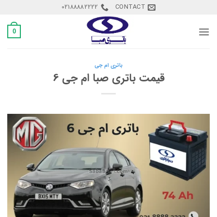
Ski
02188882222
CONTACT
t
conten
0
باتری ام جی
قیمت باتری صبا ام جی 6