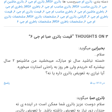
دسته بندی:
باتری ام جی
برچسب ها:
باتری MG6
,
باتری ام جی 6
,
باتری ماشین ام
جی 6
,
باتری مناسب MG6
,
باتری مناسب ام جی 6
,
باطری MG6
,
باطری ام جی
6
,
باطری ماشین ام جی 6
,
باطری مناسب ام جی 6
,
قیمت باتری ام جی 6
,
قیمت
باطری ام جی 6
,
گارانتی باتری ام جی 6
,
مشخصات باتری MG6
,
مشخصات باتری
ام جی 6
,
مشخصات باطری MG6
,
مشخصات باطری ام جی 6
3 THOUGHTS ON “
قیمت باتری صبا ام جی 6
”
بحیرایی
میگوید:
سلام…
خسته نباشید سال نو مبارک، میبخشید من ماشینمو 2 سال
بیشتره که خریدم ولی هر روز به راحتی استارت میخوره.
آیا نیازی به تعویض باتری داره یا نه؟
در 12:11 ب.ظ
پاسخ
باتری صبا
میگوید:
سلام دوست عزیز باتری شما ممکن است در اینده ی نه
چندان دور نیاز به تعویض داشته باشد. با تعویض باتری