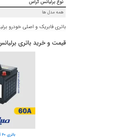
نوع
برلیانس کراس
همه مدل ها
باتری فابریک و اصلی خودرو برل
قیمت و خرید باتری برلیان
باتری 60 آمپر صبا باتری