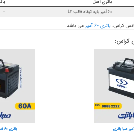
باتری اصل
بات
60 آمپر پایه کوتاه قالب L2
–
یانس کراس،
باتری 60 آمپر
می باشد.
س کراس:
باتری 60 آمپر صبا واریان