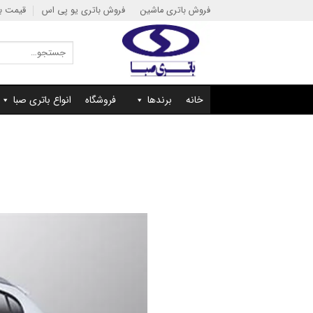
Ski
فروش باتری ماشین
فروش باتری یو پی اس
قیمت با
t
conten
جستجو
برای:
خانه
برندها
فروشگاه
انواع باتری صبا