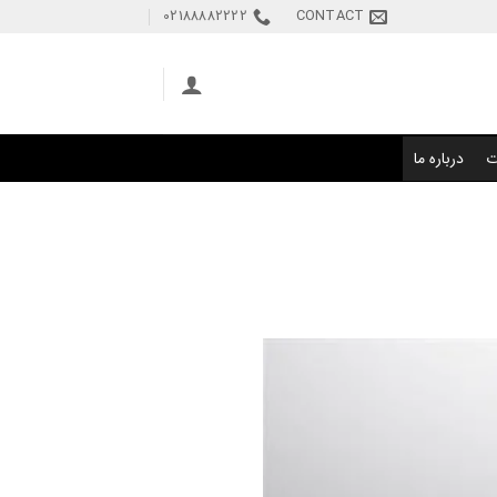
02188882222
CONTACT
ت
درباره ما