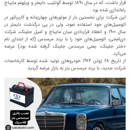
قرار داشت، که در سال 1890 توسط گوتلیب دایملر و ویلهلم مایباخ
راه‌اندازی شده بود.
این شرکت برای نخستین بار از موتور‌های چهارزمانه و کاربراتور در
اتومبیل‌های خود استفاده نمود، ولی در پی درگذشت دایملر در
سال 1900 و انعقاد قراردادی میان مایباخ و امیل جلینک، شرکت
دی‌ام‌جی، اتومبیل‌های خود را با برند مرسدس (که از ابتدای نام
دختر جلینک، یعنی مرسدس جلینک گرفته شده بود) عرضه
می‌کرد.
از تاریخ 28 ژوئن 1926 خودرو‌های تولید شده توسط کارخانجات
شرکت جدید، با برند مرسدس بنز به بازار عرضه گردید.