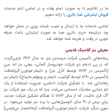
ما در تلاشیم تا به صورت تمام وقت و در تمامی ایام خدمات
فروش اینترنتی صبا باتری
را ارائه دهیم.
تمامی خدمات ما با ارسال و نصب شبانه روزی در محل خواهد
بود درنتیجه خرید باتری صبا به صورت اینترنتی باعث صرفه
جویی در وقت و هزینه شما خواهد شد.
معرفی بنز کلاسیک قدیمی
ریشه‌های تأسیس شرکت مرسدس بنز، به سال 1926 بازمی‌گردد،
که در پی ادغام دو شرکت خودروساز آلمانی، یعنی بنز اند سی
(تأسیس در 1883 توسط کارل بنز) و دایملر-موتورن-گیزلشافت
(تأسیس در 1890 توسط گوتلیب دایملر و ویلهلم مایباخ) دایملر-بنز
راه‌اندازی شد. با تشکیل شرکت ادغامی، ضرورت استفاده از یک
نام تجاری مشترک احساس می‌شد، چرا که در یک سو شرکت بنز
آگ قرار داشت، که از سال 1883 تا هنگام تشکیل شرکت جدید،
برای بیش از 40 سال، اتومبیل‌هایی با برند بنز تولید می‌نمود. در
سوی دیگر، شرکت دایملر-موتورن-گیزلشافت (به‌اختصار دی‌ام‌جی)