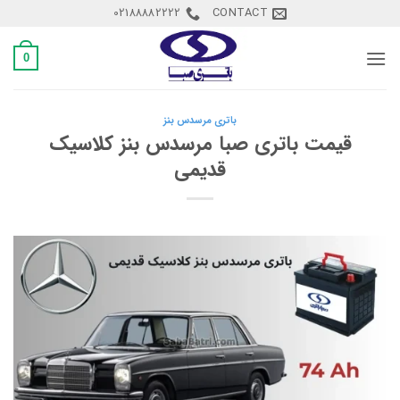
Ski
02188882222
CONTACT
t
conten
0
باتری مرسدس بنز
قیمت باتری صبا مرسدس بنز کلاسیک
قدیمی