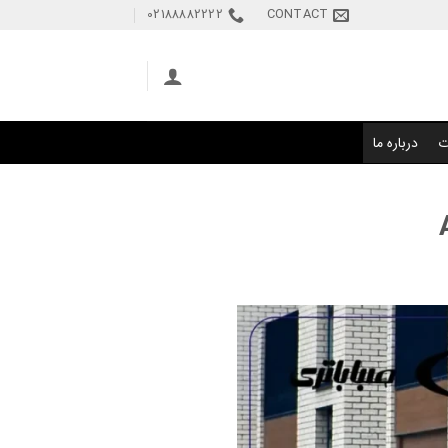
02188882222
CONTACT
ت
درباره ما