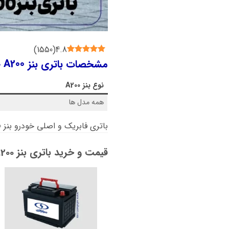
)
1550
(
4.8
مشخصات باتری بنز A200 چیست؟
نوع
بنز A200
همه مدل ها
باتری فابریک و اصلی خودرو بنز A200،
قیمت و خرید باتری بنز A200: