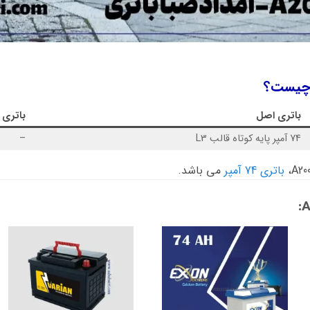
باتری اصل
باتری 
74 آمپر پایه کوتاه قالب L3
–
باتری 74 آمپر
می باشد.