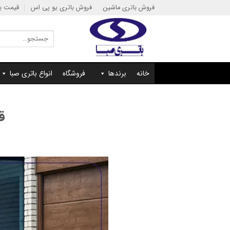
Ski
فروش باتری ماشین
فروش باتری یو پی اس
قیمت با
t
conten
جستجو
برای:
خانه
برندها
فروشگاه
انواع باتری صبا
قی