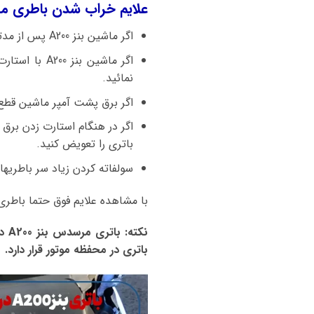
علایم خراب شدن باطری ماشین بنز A200 چیست و زمان تعویض با
اگر ماشین بنز A200 پس از مدتی خوابیدن دیگر استارت نزند باطری خراب شده و شارژ نگه نمیدارد و باید فورا باتری تعویض شود.
نمائید.
اگر برق پشت آمپر ماشین قطع 
اگر در هنگام استارت زدن برق
باتری را تعویض کنید.
سولفاته کردن زیاد سر باطریه
با مشاهده علایم فوق حتما باطری
نکت
باتری در محفظه موتور قرار دارد.