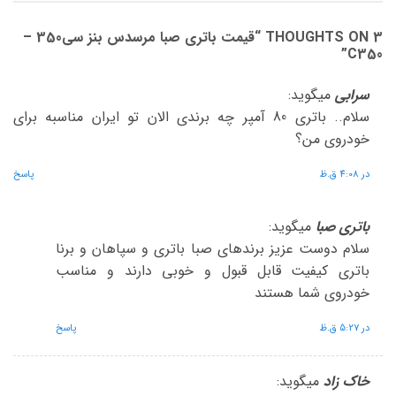
3 THOUGHTS ON “
قیمت باتری صبا مرسدس بنز سی350 –
”
C350
سرابی
میگوید:
سلام.. باتری 80 آمپر چه برندی الان تو ایران مناسبه برای
خودروی من؟
در 4:08 ق.ظ
پاسخ
باتری صبا
میگوید:
سلام دوست عزیز برندهای صبا باتری و سپاهان و برنا
باتری کیفیت قابل قبول و خوبی دارند و مناسب
خودروی شما هستند
در 5:27 ق.ظ
پاسخ
خاک زاد
میگوید: