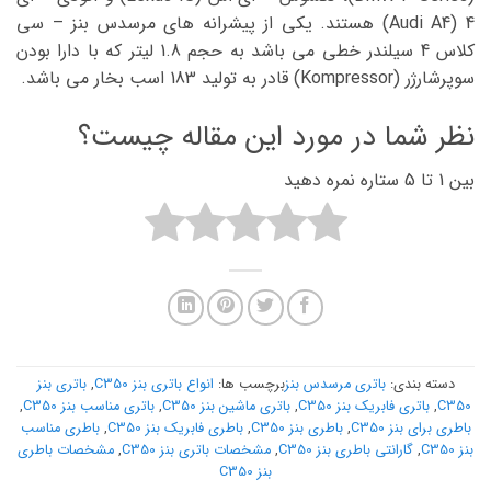
4 (Audi A4) هستند. یکی از پیشرانه های مرسدس بنز – سی
کلاس 4 سیلندر خطی می باشد به حجم 1.8 لیتر که با دارا بودن
سوپرشارژر (Kompressor) قادر به تولید 183 اسب بخار می باشد.
نظر شما در مورد این مقاله چیست؟
بین 1 تا 5 ستاره نمره دهید
دسته بندی:
باتری مرسدس بنز
برچسب ها:
انواع باتری بنز C350
,
باتری بنز
C350
,
باتری فابریک بنز C350
,
باتری ماشین بنز C350
,
باتری مناسب بنز C350
,
باطری برای بنز C350
,
باطری بنز C350
,
باطری فابریک بنز C350
,
باطری مناسب
بنز C350
,
گارانتی باطری بنز C350
,
مشخصات باتری بنز C350
,
مشخصات باطری
بنز C350