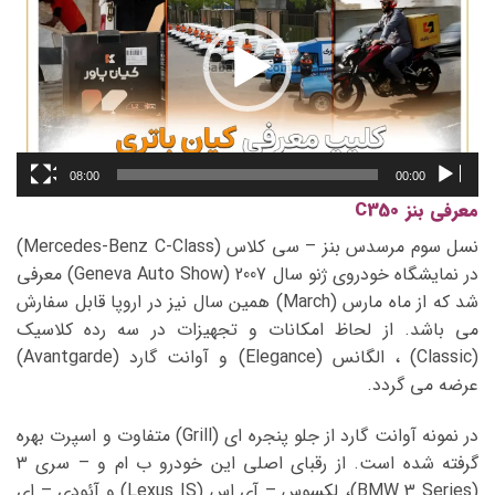
08:00
00:00
معرفی بنز C350
نسل سوم مرسدس بنز – سی کلاس (Mercedes-Benz C-Class)
در نمایشگاه خودروی ژنو سال 2007 (Geneva Auto Show) معرفی
شد که از ماه مارس (March) همین سال نیز در اروپا قابل سفارش
می باشد. از لحاظ امکانات و تجهیزات در سه رده کلاسیک
(Classic) ، الگانس (Elegance) و آوانت گارد (Avantgarde)
عرضه می گردد.
در نمونه آوانت گارد از جلو پنجره ای (Grill) متفاوت و اسپرت بهره
گرفته شده است. از رقبای اصلی این خودرو ب ام و – سری 3
(BMW 3 Series)، لکسوس – آی اس (Lexus IS) و آئودی – ای