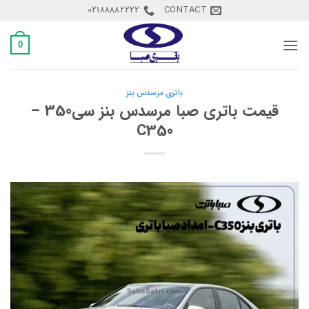
Ski
02188882222
CONTACT
t
conten
0
باتری مرسدس بنز
قیمت باتری صبا مرسدس بنز سی350 –
C350