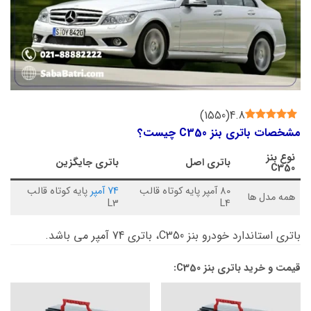
)
1550
(
4.8
مشخصات باتری بنز C350 چیست؟
نوع
بنز
باتری اصل
باتری جایگزین
C350
80 آمپر پایه کوتاه قالب
74 آمپر
پایه کوتاه قالب
همه مدل ها
L3
L4
باتری استاندارد خودرو بنز C350، باتری 74 آمپر می باشد.
قیمت و خرید باتری بنز C350: