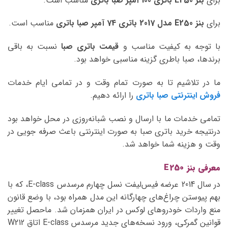
برای
بنز E250 باتری 100 آمپر صبا باتری
مناسب است.
برای
بنز E250 مدل 2017 باتری 74 آمپر صبا باتری
مناسب است.
با توجه به کیفیت مناسب و
قیمت باتری صبا
نسبت به باقی
برندها، صبا باطری گزینه مناسبی خواهد بود.
ما در تلاشیم تا به صورت تمام وقت و در تمامی ایام خدمات
فروش اینترنتی صبا باتری
را ارائه دهیم.
تمامی خدمات ما با ارسال و نصب شبانه‌روزی در محل خواهد بود
درنتیجه خرید باتری صبا به صورت اینترنتی باعث صرفه جویی در
وقت و هزینه شما خواهد شد.
معرفی بنز E250
در سال 2014 عرضه فیس‌لیفت نسل چهارم مرسدس E-class، که با
بهم پیوستن چراغ‌های چهارگانه این مدل همراه بود، با وضع قانون
منع واردات خودروهای لوکس در ایران همزمان شد. ماحصل تغییر
قوانین گمرکی، ورود نسخه‌های جدید مرسدس E-class اتاق W212