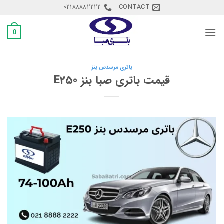
Ski
02188882222
CONTACT
t
conten
0
باتری مرسدس بنز
قیمت باتری صبا بنز E250