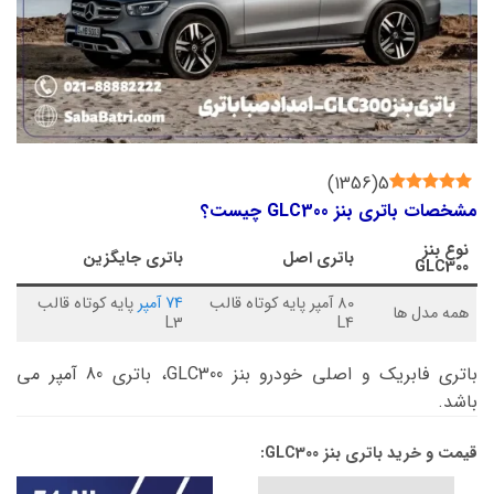
)
1356
(
5
مشخصات باتری بنز GLC300 چیست؟
نوع
بنز
باتری اصل
باتری جایگزین
GLC300
80 آمپر پایه کوتاه قالب
74 آمپر
پایه کوتاه قالب
همه مدل ها
L3
L4
باتری فابریک و اصلی خودرو بنز GLC300، باتری 80 آمپر می
باشد.
قیمت و خرید باتری بنز GLC300: