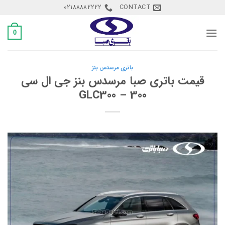
Ski
02188882222
CONTACT
t
conten
0
باتری مرسدس بنز
قیمت باتری صبا مرسدس بنز جی ال سی
300 – GLC300