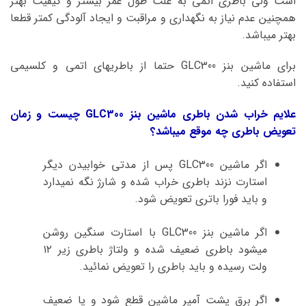
است ولی باطری اتمی به علت طول عمر بیشتر و کیفیت بهتر
همچنین عدم نیاز به نگهداری و مراقبت و ایجاد آلودگی کمتر قطعا
بهتر میباشد.
برای ماشین بنز GLC300 حتما از باطریهای اتمی و کلسیمی
استفاده کنید.
علایم خراب شدن باطری ماشین بنز GLC300 چیست و زمان
تعویض باطری چه موقع میباشد؟
اگر ماشین GLC300 پس از مدتی خوابیدن دیگر
استارت نزند باطری خراب شده و شارژ نگه نمیدارد
و باید فورا باتری تعویض شود.
اگر ماشین بنز GLC300 با استارت سنگین روشن
میشود باطری ضعیف شده و ولتاژ باطری زیر ۱۲
ولت رسیده و باید باطری را تعویض نمائید.
اگر برق پشت آمپر ماشین قطع شود و یا ضعیف