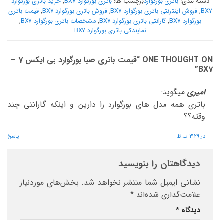
دسته بندی:
باتری بورگوارد
برچسب ها:
باتری بورگوارد BX7
,
خرید باتری بورگوارد
BX7
,
فروش اینترنتی باتری بورگوارد BX7
,
فروش باتری بورگوارد BX7
,
قیمت باتری
بورگوارد BX7
,
گارانتی باتری بورگوارد BX7
,
مشخصات باتری بورگوارد BX7
,
نمایندکی باتری بورگوارد BX7
ONE THOUGHT ON “
قیمت باتری صبا بورگوارد بی ایکس 7 –
”
BX7
امیری
میگوید:
باتری همه مدل های بورگوارد را دارین و اینکه گارانتی چند
وقته؟؟
در 3:29 ب.ظ
پاسخ
دیدگاهتان را بنویسید
نشانی ایمیل شما منتشر نخواهد شد.
بخش‌های موردنیاز
علامت‌گذاری شده‌اند
*
دیدگاه
*