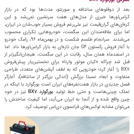
بعد از دوقلوهای سانتافه و سورنتو، مدت‌ها بود که در بازار
کراس‌اورها خبری از مدل‌های هفت سرنشین نمی‌شد و این
کره‌ای‌های گران‌قیمت نیز علی‌رغم فروش بسیار خوب‌شان در ایران،
اما برای علاقه‌مندان این سگمنت، خودروهایی تکراری محسوب
می‌شدند. سرانجام طلسم شکست و در بهمن‌ماه 96، رامک خودرو
با آغاز فروش رکستون G4 جان تازه‌ای به بازار کراس‌‌اورها داد. اما
در اسفندماه همان سال، رقابت در این سگمنت، هیجان‌انگیزتر از
قبل شد چراکه «کیان موتور وارنا» برای نخستین‌بار پیش‌فروش
BX7 را آغاز کرد؛ خودرویی که به لطف آپشن‌های متعدد، طراحی
متفاوت و ابعاد نسبتا بزرگش (اندکی بزرگتر از سانتافه)، آغازگر
فصل جدیدی در بازار هفت‌نفره‌های ایران است بورگوارد با اینکه در
تملک چینی‌هاست و حتی خط تولید
بورگوارد BX7
نیز در خود
چین واقع شده و از آنجا به ایران می‌آید، اما کیفیت ساختش را
می‌توان مشابه لوکس‌های فرانسوی دی‌اس توصیف کرد.