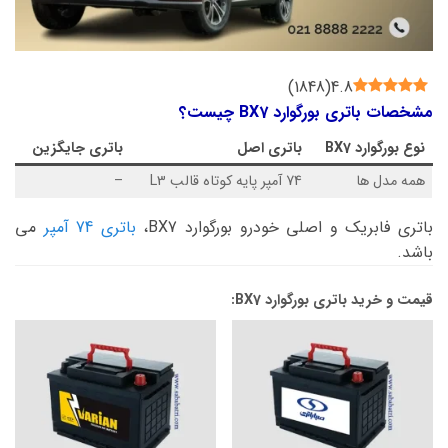
)
1848
(
4.8
مشخصات باتری بورگوارد BX7 چیست؟
نوع بورگوارد BX7
باتری اصل
باتری جایگزین
همه مدل ها
74 آمپر پایه کوتاه قالب L3
–
باتری فابریک و اصلی خودرو بورگوارد BX7،
باتری 74 آمپر
می
باشد.
قیمت و خرید باتری بورگوارد BX7: