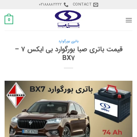
Ski
02188882222
CONTACT
t
conten
0
باتری بورگوارد
قیمت باتری صبا بورگوارد بی ایکس 7 –
BX7