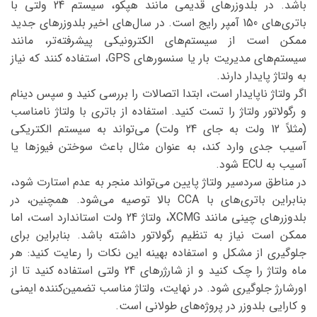
باشد. در بلدوزرهای قدیمی مانند هپکو، سیستم 24 ولتی با
باتری‌های 150 آمپر رایج است. در سال‌های اخیر بلدوزرهای جدید
ممکن است از سیستم‌های الکترونیکی پیشرفته‌تر، مانند
سیستم‌های مدیریت بار یا سنسورهای GPS، استفاده کنند که نیاز
به ولتاژ پایدار دارند.
اگر ولتاژ ناپایدار است، ابتدا اتصالات را بررسی کنید و سپس دینام
و رگولاتور ولتاژ را تست کنید. استفاده از باتری با ولتاژ نامناسب
(مثلاً 12 ولت به جای 24 ولت) می‌تواند به سیستم الکتریکی
آسیب جدی وارد کند، به عنوان مثال باعث سوختن فیوزها یا
آسیب به ECU شود.
در مناطق سردسیر ولتاژ پایین می‌تواند منجر به عدم استارت شود،
بنابراین باتری‌های با CCA بالا توصیه می‌شود. همچنین، در
بلدوزرهای چینی مانند XCMG، ولتاژ 24 ولت استاندارد است، اما
ممکن است نیاز به تنظیم رگولاتور داشته باشد. بنابراین برای
جلوگیری از مشکل و استفاده بهینه این نکات را رعایت کنید: هر
ماه ولتاژ را چک کنید و از شارژرهای 24 ولتی استفاده کنید تا از
اورشارژ جلوگیری شود. در نهایت، ولتاژ مناسب تضمین‌کننده ایمنی
و کارایی بلدوزر در پروژه‌های طولانی است.