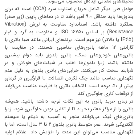
محیط‌های معدنی ایده‌آل محسوب می‌شوند.
عوامل فنی دیگر شامل جریان استارت سرد (CCA) است که برای
بلدوزرها باید حداقل 900 آمپر باشد تا در دماهای پایین (زیر صفر)
عملکرد داشته باشد. استاندارد مقاومت به لرزش (Vibration
Resistance) بر اساس ISO 16750 و مقاومت به گرد و غبار
(IP65 یا بالاتر) نیز مهم است. برندهای ایرانی مانند صبا باتری با
گارانتی 12 ماهه باتری‌های مناسبی هستند. در مقایسه با
باتری‌های خودروهای سبک، باتری بلدوزر باید دوام بیشتری
داشته باشد، زیرا بلدوزرها اغلب در شیفت‌های طولانی و در
شرایط سخت کار می‌کنند. خرابی‌های باتری بلدوزر به دلیل عدم
نگهداری مناسب مانند چک نکردن اتصالات یا قرارگیری در گرمای
بیش از 50 درجه است. انتخاب باتری با ظرفیت مناسب می‌تواند
از توقفات کاری جلوگیری کند.
در زمان خرید باتری به این نکات توجه داشته باشید: همیشه
باتری را از مراکز معتبر بخرید تا از تقلبی بودن جلوگیری شود، زیرا
باتری‌های فیک می‌توانند منجر به آسیب به دینام یا سیستم
الکتریکی شوند. عمر متوسط باتری بلدوزر 2 تا 3 سال است، اما با
نگهداری مناسب می‌توان این مدت را افزایش داد. علائم اولیه