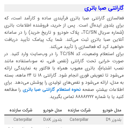
گارانتی صبا باتری
فعالسازی گارانتی صبا باتری فرآیندی ساده و کارآمد است، که
برای بلدوزر ایده‌آل است. پس از خرید، فروشنده اطلاعات باتری
(شماره سریال TC/SN، پلاک خودرو و تاریخ خرید) را در سامانه
آنلاین صبا باتری ثبت می‌کند. شما یک پیامک تأیید دریافت
خواهید کرد که فعالسازی را تأیید می‌کند.
برای استعلام وضعیت، کد TC/SN را در وب‌سایت وارد کنید. در
صورت خرابی تحت گارانتی (نقص فنی، نه سوءاستفاده مانند
نصب اشتباه)، باتری معیوب همراه با فاکتور به نمایندگی ارائه
می‌شود تا تعویض فوری انجام شود. گارانتی 18 تا 24 ماهه، بسته
به مدل، ارائه می‌شود و نقص‌های تولیدی را پوشش می‌دهد. برای
اطلاعات بیشتر، صفحه
نحوه استعلام گارانتی صبا باتری
را مطالعه
کنید یا با شماره 88882222 تماس بگیرید.
مدل خودرو
شرکت سازنده
مدل خودرو
شرکت سازنده
بلدوزر D9
Caterpillar
بلدوزر D8K
Caterpillar