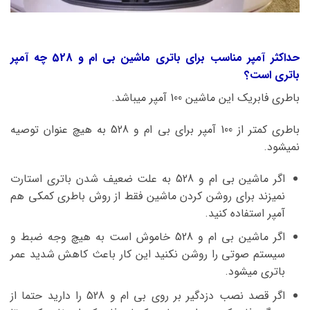
حداکثر آمپر مناسب برای باتری ماشین بی ام و 528 چه آمپر
باتری است؟
باطری فابریک این ماشین 100 آمپر میباشد.
باطری کمتر از 100 آمپر برای بی ام و 528 به هیچ عنوان توصیه
نمیشود.
اگر ماشین بی ام و 528 به علت ضعیف شدن باتری استارت
نمیزند برای روشن کردن ماشین فقط از روش باطری کمکی هم
آمپر استفاده کنید.
اگر ماشین بی ام و 528 خاموش است به هیچ وجه ضبط و
سیستم صوتی را روشن نکنید این کار باعث کاهش شدید عمر
باتری میشود.
اگر قصد نصب دزدگیر بر روی بی ام و 528 را دارید حتما از