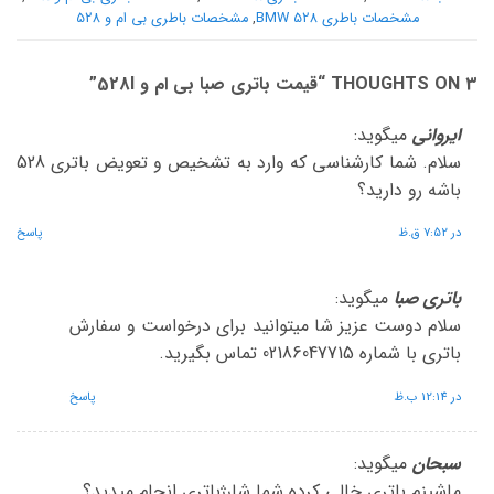
مشخصات باطری BMW 528
,
مشخصات باطری بی ام و 528
3 THOUGHTS ON “
قیمت باتری صبا بی ام و 528I
”
ایروانی
میگوید:
سلام. شما کارشناسی که وارد به تشخیص و تعویض باتری 528
باشه رو دارید؟
در 7:52 ق.ظ
پاسخ
باتری صبا
میگوید:
سلام دوست عزیز شا میتوانید برای درخواست و سفارش
باتری با شماره 02186047715 تماس بگیرید.
در 12:14 ب.ظ
پاسخ
سبحان
میگوید:
ماشینم باتری خالی کرده شما شارژباتری انجام میدید؟