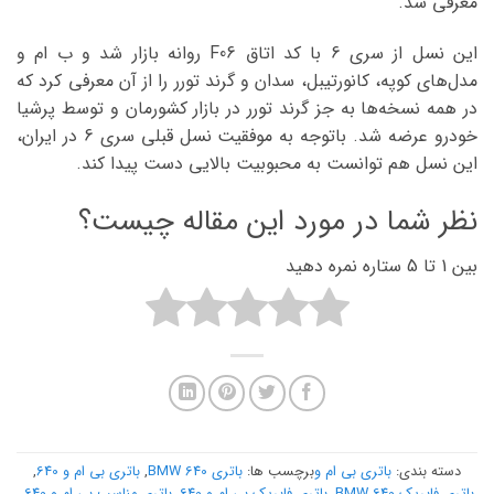
معرفی شد.
این نسل از سری 6 با کد اتاق F06 روانه بازار شد و ب ام و
مدل‌های کوپه، کانورتیبل، سدان و گرند تورر را از آن معرفی کرد که
در همه نسخه‌ها به جز گرند تورر در بازار کشورمان و توسط پرشیا
خودرو عرضه شد. باتوجه به موفقیت نسل قبلی سری 6 در ایران،
این نسل هم توانست به محبوبیت بالایی دست پیدا کند.
نظر شما در مورد این مقاله چیست؟
بین 1 تا 5 ستاره نمره دهید
دسته بندی:
باتری بی ام و
برچسب ها:
باتری BMW 640
,
باتری بی ام و 640
,
باتری فابریک BMW 640
,
باتری فابریک بی ام و 640
,
باتری مناسب بی ام و 640
,