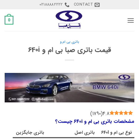
Ski
02188882222
CONTACT
t
conten
0
باتری بی ام و
قیمت باتری صبا بی ام و 640i
)
1790
(
4.8
مشخصات باتری بی ام و 640i چیست؟
نوع
بی ام و 640I
باتری اصل
باتری جایگزین