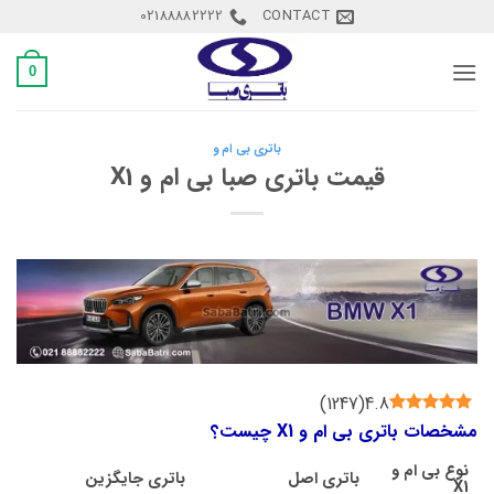
Ski
02188882222
CONTACT
t
conten
0
باتری بی ام و
قیمت باتری صبا بی ام و X1
)
1247
(
4.8
مشخصات باتری بی ام و X1 چیست؟
نوع
بی ام و
باتری اصل
باتری جایگزین
X1