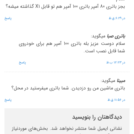
بجز باتری 80 آمپر باتری 100 آمپر هم تو قابل X1 گذاشته میشه؟
در 6:29 ق.ظ
پاسخ
باتری صبا
میگوید:
سلام دوست عزیز بله باتری 100 آمپر هم برای خودروی
شما قابل نصب است.
در 12:23 ب.ظ
پاسخ
مبینا
میگوید:
باتری ماشین من رو دزدیدن. شما باتری میفرستید در محل؟
در 11:56 ق.ظ
پاسخ
دیدگاهتان را بنویسید
نشانی ایمیل شما منتشر نخواهد شد.
بخش‌های موردنیاز