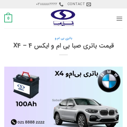
Ski
02188882222
CONTACT
t
conten
0
باتری بی ام و
قیمت باتری صبا بی ام و ایکس 4 – X4