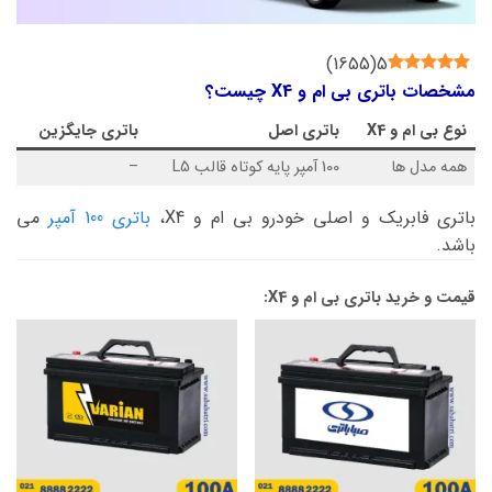
)
1655
(
5
مشخصات باتری بی ام و X4 چیست؟
نوع
بی ام و X4
باتری اصل
باتری جایگزین
همه مدل ها
100 آمپر پایه کوتاه قالب L5
–
باتری فابریک و اصلی خودرو بی ام و X4،
باتری 100 آمپر
می
باشد.
قیمت و خرید باتری بی ام و X4: