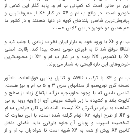
این در حالی است که کمپانی ب ام و، پایه گذار این کلاس از
خودرو است. در واقع ب ام و X4 در کنار X6 از معروف‌ترین و
پرفروش‌ترین شاسی بلندهای کوپه در دنیا هستند و در کشور ما
هم همین دو خودرو در این کلاس هستند.
ب ام و X4 با ورود خود به بازار ایران نظرات زیادی را جلب کرد و
اتفاقا موفق شد تا به فروش خوبی دست پیدا کند. رقابت اصلی
X4 با لکسوس NX بوده و در کنار ب ام و X3 از محبوب‌ترین
خودروهای این بازه قیمتی به شمار می‌روند.
ب ام و X4 با ترکیب AWD و کنترل پذیری فوق‌العاده، یادآور
نسخه گرن توریسمو از سدانهای سری 3 و 5 ب ام و نیز هست.
شاسی بلندی که با وجود جلوپنجره بزرگ، ارتفاع زیاد از سطح و
کاپوت بلند و کشیده تا زیر شیشه عریض آن، از زاویه روبه رو بی
شباهت به برادر بزرگترش X6 نیست. البته نمای کلی طراحی
ب ام
و X4
از طرح اولیه X3 الهام گرفته شده است، با این تفاوت که
شخصیت اسپرت و پویای آن جلوه بارزتری دارد. فضای داخل
کابین X4 بیش از همه به X6 شبیه است تا هواداران ب ام و از