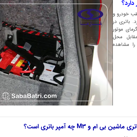
قب خودرو و
. باتری در
مای موتور
قابل محل
رگیری باتری بی ام و M3 را مشاهده
ی ام و M3 چه آمپر باتری است؟