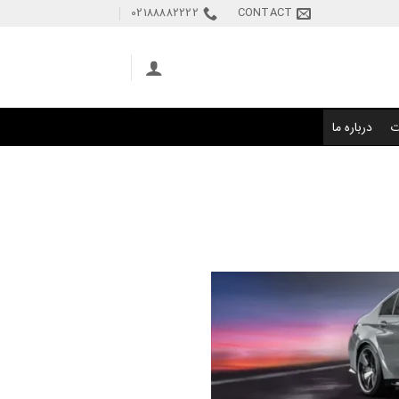
02188882222
CONTACT
ت
درباره ما