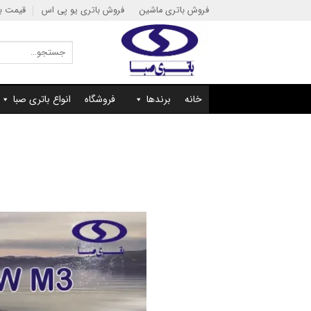
Ski
فروش باتری ماشین
فروش باتری یو پی اس
قیمت با
t
conten
جستجو
برای:
خانه
برندها
فروشگاه
انواع باتری صبا