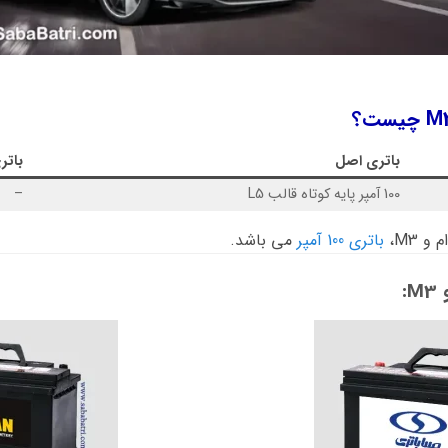
باتری اصل
باتر
100 آمپر پایه کوتاه قالب L5
–
 M3،
باتری 100 آمپر
می باشد.
: