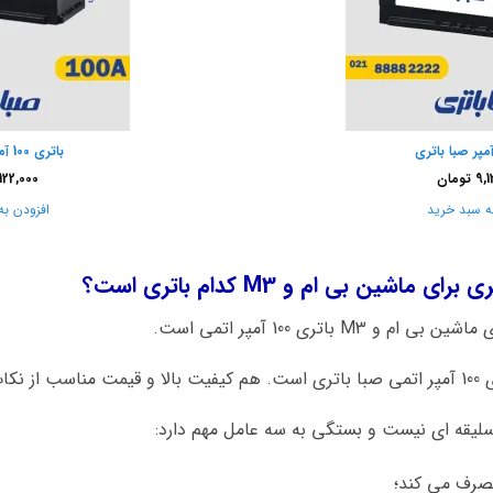
باتری 100 آمپر صبا واریان
9,1
تومان
122,000
ه سبد خرید
افزودن به
شین بی ام و M3 کدام باتری است؟
 باتری 100 آمپر اتمی است.
د است.
سلیقه ای نیست و بستگی به سه عامل مهم دارد:
مصرف می کند؛