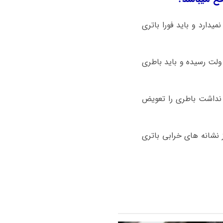
گه نمیدارد و باید فورا باتری
 ماشین بی ام و M3 با استارت سنگین روشن میشود باطری ضعیف شده و ولتاژ باطری زیر ۱۲ ولت رسیده و باید باطری
ی نداشت باطری را تعویض
 نشانه های خرابی باتری