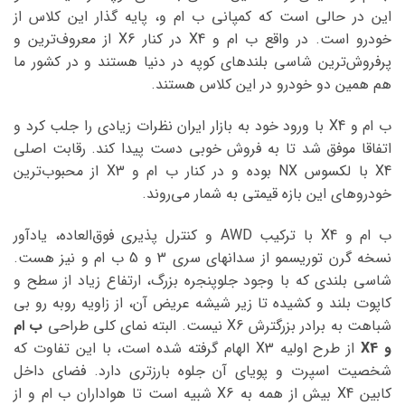
این در حالی است که کمپانی ب ام و، پایه گذار این کلاس از
خودرو است. در واقع ب ام و X4 در کنار X6 از معروف‌ترین و
پرفروش‌ترین شاسی بلندهای کوپه در دنیا هستند و در کشور ما
هم همین دو خودرو در این کلاس هستند.
ب ام و X4 با ورود خود به بازار ایران نظرات زیادی را جلب کرد و
اتفاقا موفق شد تا به فروش خوبی دست پیدا کند. رقابت اصلی
X4 با لکسوس NX بوده و در کنار ب ام و X3 از محبوب‌ترین
خودروهای این بازه قیمتی به شمار می‌روند.
ب ام و X4 با ترکیب AWD و کنترل پذیری فوق‌العاده، یادآور
نسخه گرن توریسمو از سدانهای سری 3 و 5 ب ام و نیز هست.
شاسی بلندی که با وجود جلوپنجره بزرگ، ارتفاع زیاد از سطح و
کاپوت بلند و کشیده تا زیر شیشه عریض آن، از زاویه روبه رو بی
شباهت به برادر بزرگترش X6 نیست. البته نمای کلی طراحی
ب ام
و X4
از طرح اولیه X3 الهام گرفته شده است، با این تفاوت که
شخصیت اسپرت و پویای آن جلوه بارزتری دارد. فضای داخل
کابین X4 بیش از همه به X6 شبیه است تا هواداران ب ام و از