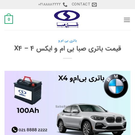
Ski
02188882222
CONTACT
t
conten
0
باتری بی ام و
قیمت باتری صبا بی ام و ایکس 4 – X4