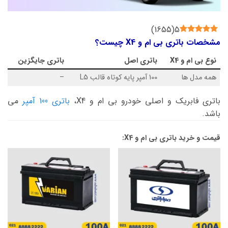
)
1655
(
5
مشخصات باتری بی ام و X4 چیست؟
نوع
بی ام و X4
باتری اصل
باتری جایگزین
همه مدل ها
100 آمپر پایه کوتاه قالب L5
–
باتری فابریک و اصلی خودرو بی ام و X4،
باتری 100 آمپر
می
باشد.
قیمت و خرید باتری بی ام و X4: