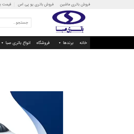
Ski
فروش باتری ماشین
فروش باتری یو پی اس
قیمت با
t
conten
جستجو
برای:
خانه
برندها
فروشگاه
انواع باتری صبا