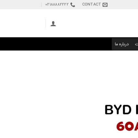
02188882222
CONTACT
ت
درباره ما