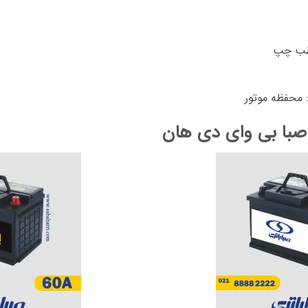
قطب چپ
: محفظه موتور
صبا بی وای دی هان