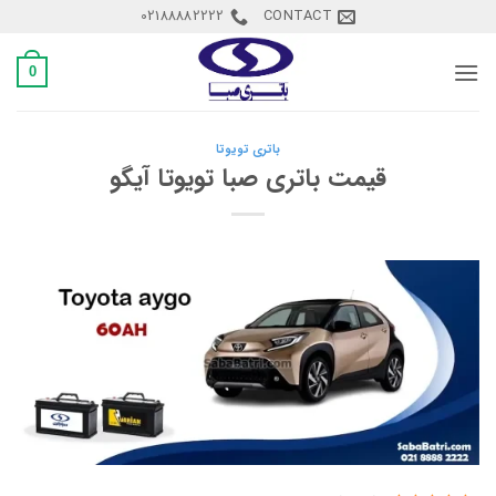
Ski
02188882222
CONTACT
t
conten
0
باتری تویوتا
قیمت باتری صبا تویوتا آیگو