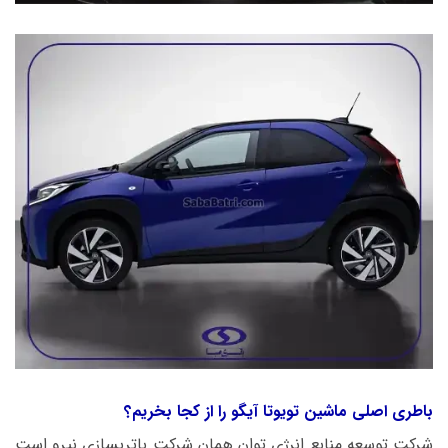
باطری اصلی ماشین تویوتا آیگو را از کجا بخریم؟
شرکت توسعه منابع انرژی توان همان شرکت باتریسازی نیرو است