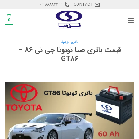
Ski
02188882222
CONTACT
t
conten
0
باتری تویوتا
قیمت باتری صبا تویوتا جی تی 86 –
GT86