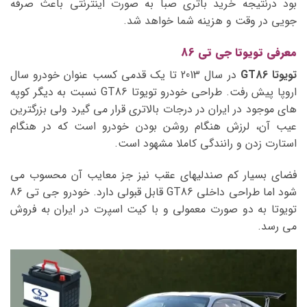
بود درنتیجه خرید باتری صبا به صورت اینترنتی باعث صرفه
جویی در وقت و هزینه شما خواهد شد.
معرفی تویوتا جی تی 86
تویوتا GT86
در سال 2013 تا یک قدمی کسب عنوان خودرو سال
اروپا پیش رفت. طراحی خودرو تویوتا GT86 نسبت به دیگر کوپه
‏های موجود در ایران در درجات بالاتری قرار می‏ گیرد ولی بزرگترین
عیب آن، لرزش هنگام روشن بودن خودرو است که در هنگام
استارت زدن و رانندگی کاملا مشهود است.
فضای بسیار کم صندلی‏های عقب نیز جز معایب آن محسوب می‏
شود اما طراحی داخلی GT86 قابل قبولی دارد. خودرو جی تی 86
تویوتا به دو صورت معمولی و با کیت اسپرت در ایران به فروش
می ‏رسد.