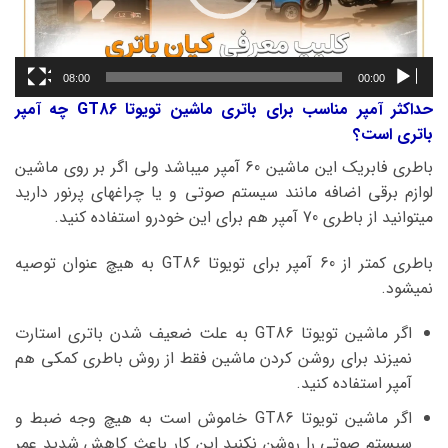
08:00
00:00
حداکثر آمپر مناسب برای باتری ماشین تویوتا GT86 چه آمپر
باتری است؟
باطری فابریک این ماشین 60 آمپر میباشد ولی اگر بر روی ماشین
لوازم برقی اضافه مانند سیستم صوتی و یا چراغهای پرنور دارید
میتوانید از باطری 70 آمپر هم برای این خودرو استفاده کنید.
باطری کمتر از 60 آمپر برای تویوتا GT86 به هیچ عنوان توصیه
نمیشود.
اگر ماشین تویوتا GT86 به علت ضعیف شدن باتری استارت
نمیزند برای روشن کردن ماشین فقط از روش باطری کمکی هم
آمپر استفاده کنید.
اگر ماشین تویوتا GT86 خاموش است به هیچ وجه ضبط و
سیستم صوتی را روشن نکنید این کار باعث کاهش شدید عمر