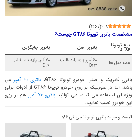
)
1460
(
4.8
مشخصات باتری تویوتا GT86 چیست؟
نوع
تویوتا
باتری اصل
باتری جایگزین
GT86
60 آمپر پایه بلند قالب
70 آمپر پایه بلند قالب
همه مدل ها
D26
D23
باتری فابریک و اصلی خودرو تویوتا GT86،
باتری 60 آمپر
می
باشد. اما در صورتیکه بر روی خودرو تویوتا GT86 از ادوات برقی
ویژه ای استفاده می کنید، می توانید
باتری 70 آمپر
هم بر روی
این خودرو نصب نمایید.
قیمت و خرید باتری تویوتا جی تی 86: