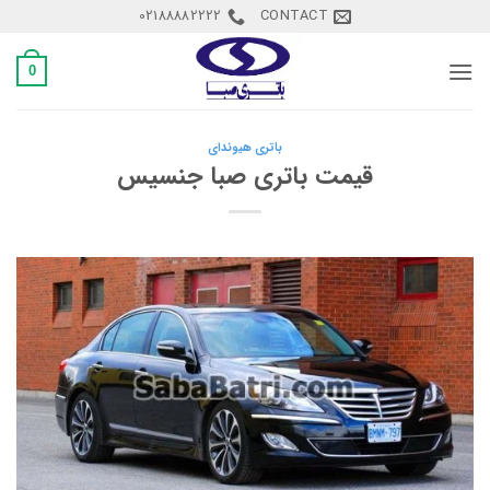
Ski
02188882222
CONTACT
t
conten
0
باتری هیوندای
قیمت باتری صبا جنسیس