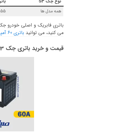
نوع
جک S3
بات
همه مدل ها
55 آمپر پایه بلند قالب D23
باتری فابریک و اصلی خودرو جک S3
می کنید، می توانید
باتری 60 آمپر
قیمت و خرید باتری جک S3: