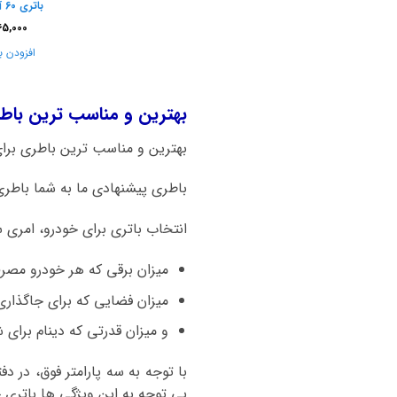
باتری 60 آمپر صبا باتری
65,000
افزودن ب
بهترین و مناسب ترین باطری برای م
بهترین و مناسب ترین باطری برای ماشین جک S3 بات
باطری پیشنهادی ما به شما باطری 55 آمپر اتمی صبا باتری است. هم کیفیت بالا و قیمت مناسب از نکات قابل توجه این برن
انتخاب باتری برای خودرو، امری 
میزان برقی که هر خودرو مصر
میزان فضایی که برای جاگذاری
و میزان قدرتی که دینام برای شا
با توجه به سه پارامتر فوق، در د
بی توجه به این ویژگی ها باتری جک S3 و یا سایر خودروها را خریدا