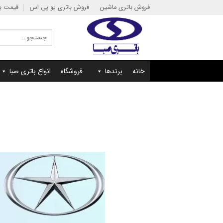
Ski
فروش باتری ماشین
فروش باتری یو پی اس
قیمت با
t
conten
جستجو
برای:
خانه
برندها
فروشگاه
انواع باتری صبا