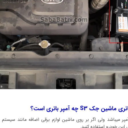
ک S3 چه آمپر باتری است؟
ری فابریک این ماشین 55 آمپر میباشد ولی اگر بر روی ماشین لوازم برقی اضافه مانند