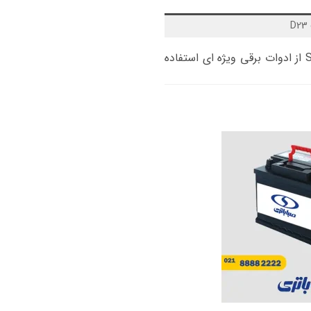
می باشد. اما در صورتیکه بر روی خودرو جک S3 از ادوات برقی ویژه ای استفاده