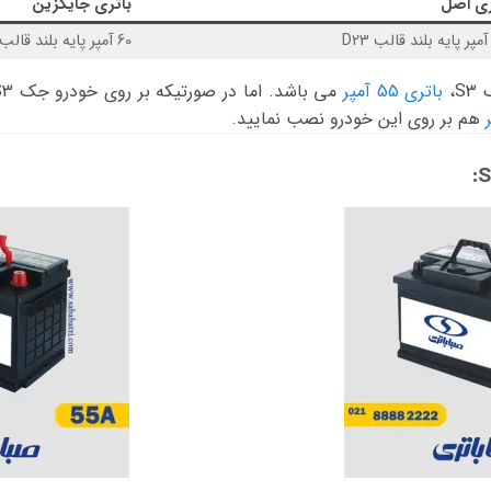
ری اصل
باتری جایگزین
60 آمپر پایه بلند قالب D23
،
باتری 55 آمپر
هم بر روی این خودرو نصب نمایید.