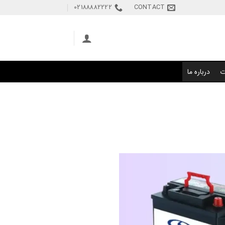
02188882222
CONTACT
ت
درباره ما