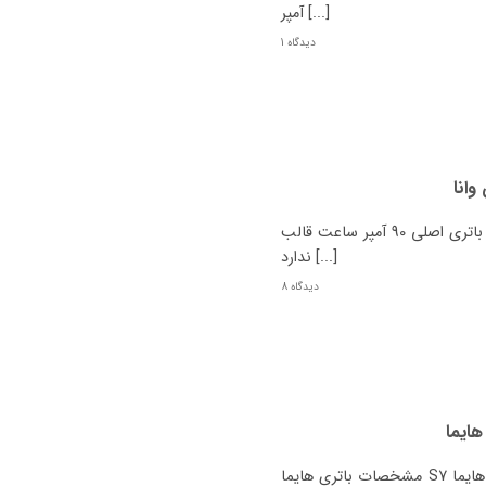
آمپر [...]
1 دیدگاه
وانا
باتری اصلی 90 آمپر ساعت قالب D31 چینش پایه بلند، قطب راست باتری جایگزین
ندارد [...]
8 دیدگاه
مشخصات باتری هایما S7 چیست؟ نوع هایما S7 باتری اصل باتری جایگزین همه