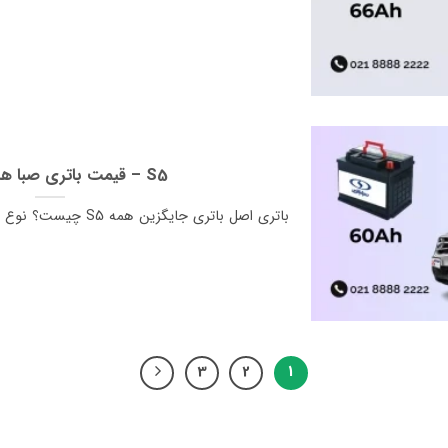
قیمت باتری صبا هایما اس 5 – S5
3
2
1