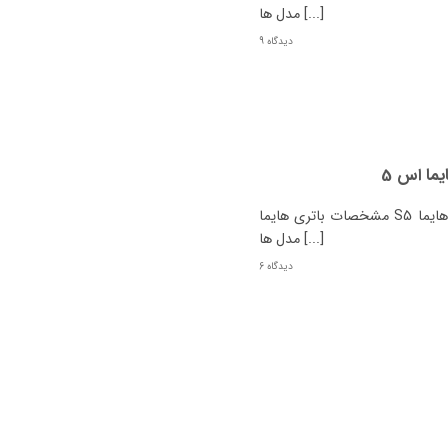
مدل ها [...]
9 دیدگاه
مشخصات باتری هایما S5 چیست؟ نوع هایما S5 باتری اصل باتری جایگزین همه
مدل ها [...]
6 دیدگاه