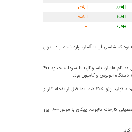
74AH
66AH
70AH
60AH
–
90AH
ران خودرو – IKCO – در ابتدا با سرمایه ۱۰۰ میلیون ریال تأسیس شد. تولید اولیه شرکت، اتوبوسهای معروف به «LP» بود که شاسی آن از آلمان وارد شده و در ایران
در سال ۱۳۴۵ قراردادی با شرکت روتس انگلیس به منظور تولید پیکان امضا شد و یک سال بعد کارخانه خودروسازی به نام «ایران ناسیونال» با سرمایه حدود ۴۰۰
اوایل سال ۱۳۵۷ به منظور تولید خودرویی جدیدتر با پژو فرانسه مذاکراتی انجام شد که در نهایت منجر به عقد قرارداد تولید پژو ۳۰۵ شد. اما قبل از انجام کار و
در سال ۱۳۶۷ با پایان جنگ تحمیلی، قرارداد ساخت پژو ۴۰۵ در مدت ۳ سال، منعقد شد و پس از آن نیز با توجه به تعطیلی کارخانه تالبوت، پیکان با موتور 1800 پژو