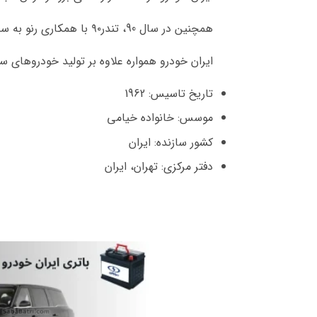
همچنین در سال 90، تندر۹۰ با همکاری رنو به سبد محصولات شرکت افزوده شد تا انحصار همکاری‌های بین‌المللی ایران خودرو از شرکت پژو خارج گردد.
ایران خودرو همواره علاوه بر تولید خودروهای س
تاریخ تاسیس: 1962
موسس: خانواده خیامی
کشور سازنده: ایران
دفتر مرکزی: تهران، ایران