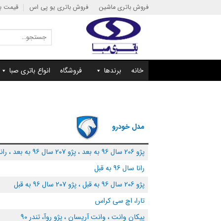
Ski
فروش باتری ماشین
فروش باتری یو پی اس
قیمت با
t
conten
جستجو
برای:
خانه
برندها
فروشگاه
انواع باتری صبا
مدل خودرو
پژو 206 سال 96 به بعد ، پژو 207 سال 96 به بعد ، رانا سال 96 به بعد
رانا سال 96 به قبل
پژو 206 سال 96 به قبل ، پژو 207 سال 96 به قبل
تارا، اچ سی کراس
پیکان وانت ، وانت آریسان ، پژو روآ، تندر 90