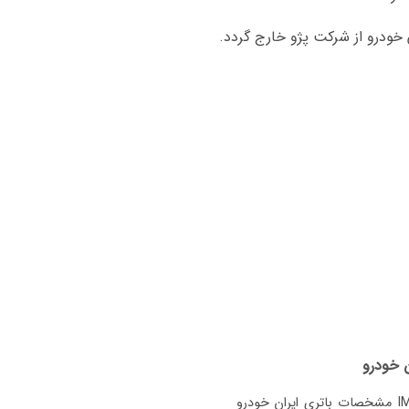
مشخصات باتری ایران خودرو IM LS9 باتری فابریک ایران خودرو IM LS9 74 آمپر