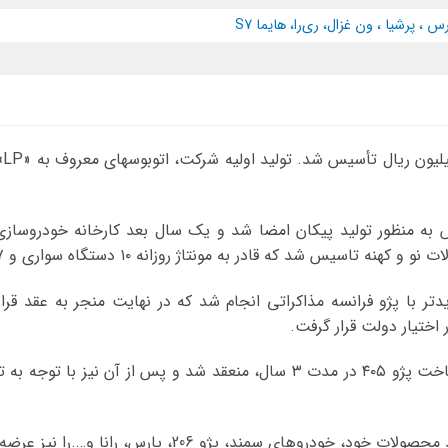
ای
ه قادر به مونتاژ روزانه ۱۰ دستگاه سواری و ۷ دستگاه اتوبوس و کامیون بود.
 اختیار دولت قرار گرفت.
دروهای سمند، پژو 206، پارس، رانا و….را نیز عرضه کرد.