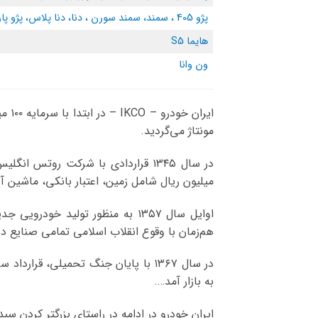
پژو 405 ، سمند، سمند سورن ، دنا، دنا پلاس، پژو پارس ، پرشیا ، ون غزال، ری‌را، هایما S7
هایما S5
ون وانا
مونتاژ می‌گردید.
میلیون ریال شامل زمین، اعتبار بانکی، ماشین آلات نو و کهنه تاسیس شد ک
هم‌زمان با وقوع انقلاب اسلامی تمامی صنایع در
به بازار آمد….
ایران خودرو در ادامه در راستای بزرگتر کردن سبد محصولات خود، خو