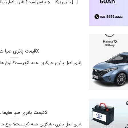
باتری پیکان چند آمپر است؟ باتری اصلی پیکان 60 آمپر ساعت و 12 ولت است [...]
قیمت باتری صبا هایما 7X
قیمت باتری صبا هایما 8 اس – 8S