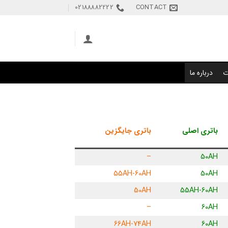
02188882222
CONTACT
ت
درباره ما
باتری اصلی
باتری جایگزین
–
50AH
55AH-60AH
50AH
50AH
55AH-60AH
–
60AH
66AH-74AH
60AH