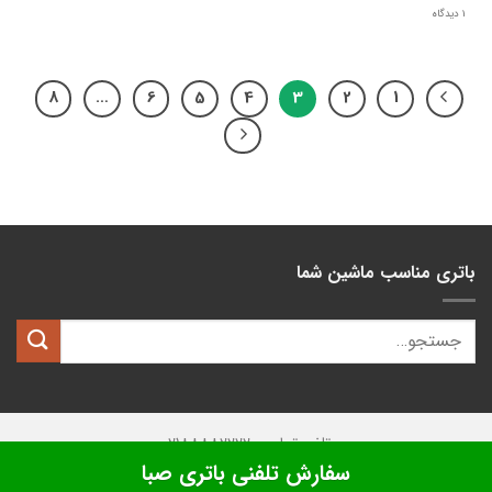
1 دیدگاه
8
…
6
5
4
3
2
1
باتری مناسب ماشین شما
تلفن تماس: 02188882222
سفارش تلفنی باتری صبا
تمامی حقوق این وبسایت متعلق به
کیان باتری
میباشد.