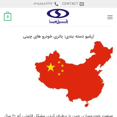
Ski
02188882222
CONTACT
t
conten
0
آرشیو دسته بندی:
باتری خودرو های چینی
صنعت خودروسازی چین با برطرف کردن مشکل قانونی که 20 سال