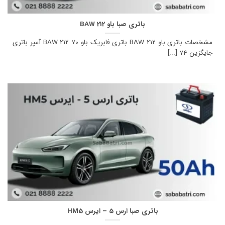
باتری صبا باو BAW 212
مشخصات باتری باو BAW 212 باتری فابریک باو BAW 212 70 آمپر باتری
جایگزین 74 [...]
باتری صبا ارس 5 – ایرس HM5