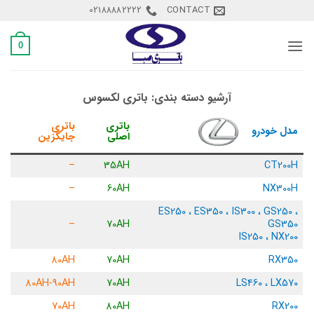
Ski
02188882222
CONTACT
t
conten
0
آرشیو دسته بندی:
باتری لکسوس
باتری
باتری
مدل خودرو
اصلی
جایگزین
–
35AH
CT200H
–
60AH
NX300H
ES250 ، ES350 ، IS300 ، GS250 ،
–
70AH
GS350
IS250 ، NX200
80AH
70AH
RX350
80AH-90AH
70AH
LS460 ، LX570
70AH
80AH
RX200