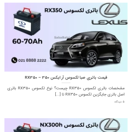
قیمت باتری صبا لکسوس آر ایکس 350 – RX350
مشخصات باتری لکسوس RX350 چیست؟ نوع لکسوس RX350 باتری
اصل باتری جایگزین لکسوس RX350 تا [...]
5 دیدگاه