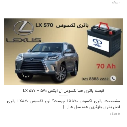
1 دیدگاه
قیمت باتری صبا لکسوس ال ایکس 570 – LX 570
مشخصات باتری لکسوس LX570 چیست؟ نوع لکسوس LX570 باتری
اصل باتری جایگزین همه مدل ها [...]
5 دیدگاه