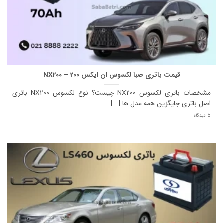
قیمت باتری صبا لکسوس ان ایکس 200 – NX200
مشخصات باتری لکسوس NX200 چیست؟ نوع لکسوس NX200 باتری
اصل باتری جایگزین همه مدل ها [...]
5 دیدگاه