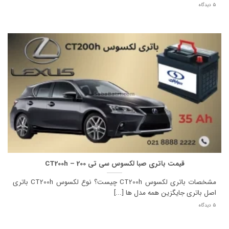
5 دیدگاه
قیمت باتری صبا لکسوس سی تی 200 – CT200h
مشخصات باتری لکسوس CT200h چیست؟ نوع لکسوس CT200h باتری
اصل باتری جایگزین همه مدل ها [...]
5 دیدگاه