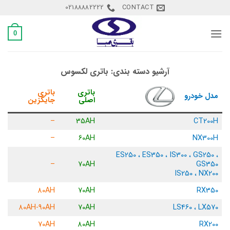
Ski
02188882222
CONTACT
t
conten
0
آرشیو دسته بندی:
باتری لکسوس
باتری
باتری
مدل خودرو
اصلی
جایگزین
–
35AH
CT200H
–
60AH
NX300H
ES250 ، ES350 ، IS300 ، GS250 ،
–
70AH
GS350
IS250 ، NX200
80AH
70AH
RX350
80AH-90AH
70AH
LS460 ، LX570
70AH
80AH
RX200