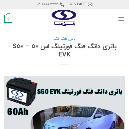
Ski
02188882222
CONTACT
t
conten
0
باتری دانگ فنگ
باتری دانگ فنگ فورتینگ اس 50 – S50
EVK