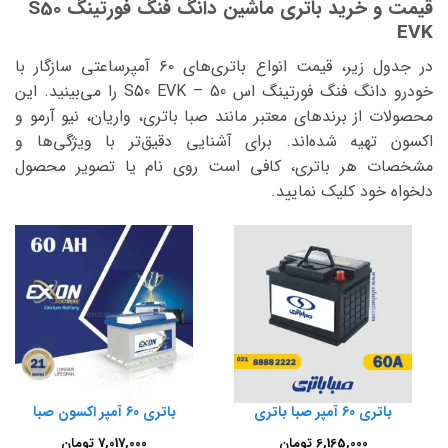
قیمت و خرید باتری ماشین دانگ فنگ فورتینگ S50
EVK
در جدول زیر، قیمت انواع باتری‌های ۶۰ آمپرساعتی سازگار با
خودرو دانگ فنگ فورتینگ اس 50 – S50 EVK را می‌بینید. این
محصولات از برندهای معتبر مانند صبا باتری، واریان، نیو آرمو و
اکسون تهیه شده‌اند. برای آشنایی دقیق‌تر با ویژگی‌ها و
مشخصات هر باتری، کافی است روی نام یا تصویر محصول
دلخواه خود کلیک نمایید.
باتری 60 آمپر صبا باتری
باتری 60 آمپر اکسون صبا
6,165,000
تومان
7,017,000
تومان