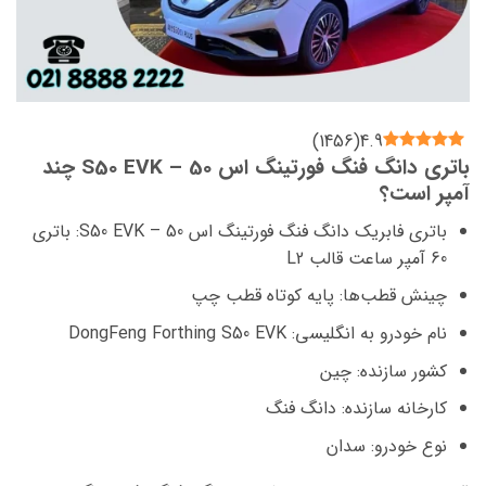
)
1456
(
4.9
باتری دانگ فنگ فورتینگ اس 50 – S50 EVK چند
آمپر است؟
باتری فابریک دانگ فنگ فورتینگ اس 50 – S50 EVK: باتری
60 آمپر ساعت قالب L2
چینش قطب‌ها: پایه کوتاه قطب چپ
نام خودرو به انگلیسی: DongFeng Forthing S50 EVK
کشور سازنده: چین
کارخانه سازنده: دانگ فنگ
نوع خودرو: سدان