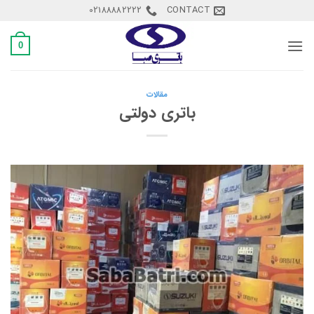
Ski
02188882222
CONTACT
t
conten
0
مقالات
باتری دولتی