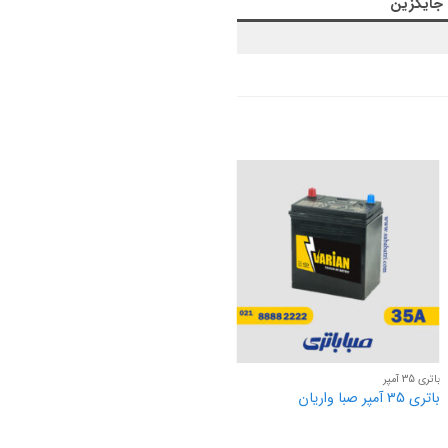
 جایگزین
باتری 35 آمپر
باتری 35 آمپر صبا واریان