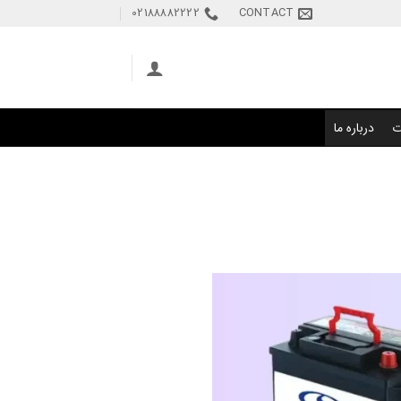
02188882222
CONTACT
ت
درباره ما