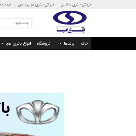
Ski
فروش باتری ماشین
فروش باتری یو پی اس
قیمت با
t
conten
جستجو
برای:
خانه
برندها
فروشگاه
انواع باتری صبا