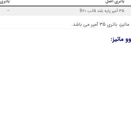
باتری اصل
باتری
35 آمپر پایه بلند قالب B20
–
 35 آمپر می باشد.
 ماتیز: