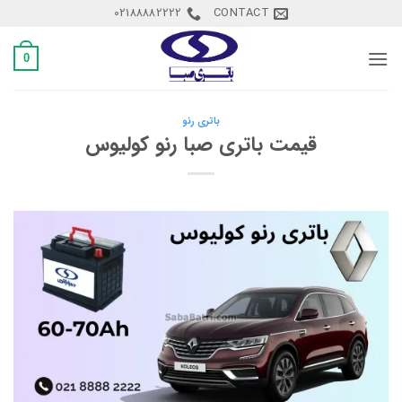
Ski
02188882222
CONTACT
t
conten
0
باتری رنو
قیمت باتری صبا رنو کولیوس