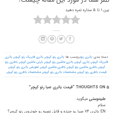
نظر شما در مورد این مقاله چیست؟
بین 1 تا 5 ستاره نمره دهید
دسته بندی:
باتری رنو
برچسب ها:
باتری رنو کپچر
,
باتری فابریک رنو کپچر
,
باتری
فابریک کپچر
,
باتری کپچر
,
باتری ماشین رنو کپچر
,
بارتی ماشین کپچر
,
باطری رنو
کپچر
,
باطری ماشین رنو کپچر
,
باطری ماشین کپچر
,
تعویض باتری رنو کپچر
,
قیمت باطری رنو کپچر
,
مشخصات باتری رنو کپچر
,
مشخصات باطری رنو کپچر
5 THOUGHTS ON “
قیمت باتری صبا رنو کپچر
”
علیدوستی
میگوید:
سلام
EN باتری 74 صبا رو چنده و قابل نصبه رو خودروی رنو کپچر؟