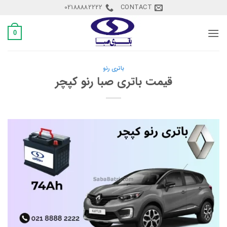
Ski
02188882222
CONTACT
t
conten
0
باتری رنو
قیمت باتری صبا رنو کپچر