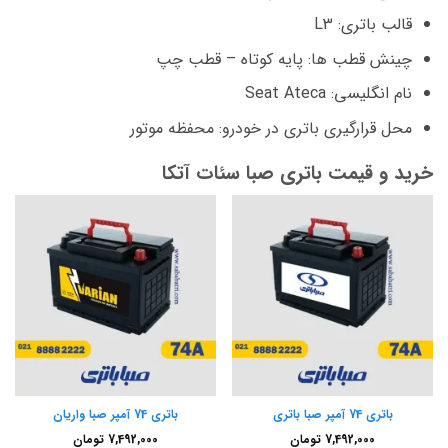
قالب باتری: L3
چینش قطب ها: پایه کوتاه – قطب چپ
نام انگلیسی: Seat Ateca
محل قرارگیری باتری در خودرو: محفظه موتور
خرید و قیمت باتری صبا سئات آتکا
باتری 74 آمپر صبا باتری
باتری 74 آمپر صبا واریان
7,492,000
تومان
7,492,000
تومان