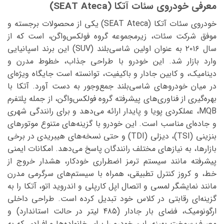
معرفی خودروی سئات آتکا (SEAT Ateca)
خودروی سئات آتکا (SEAT Ateca) یکی از محصولات برجسته و
موفق شرکت سئات، زیرمجموعه گروه فولکس‌واگن، است که از
سال ۲۰۱۶ به عنوان اولین شاسی‌بلند (SUV) این برند اسپانیایی
وارد بازار شد. این خودرو با طراحی جذاب، خطوط مدرن و
دینامیک، و کابین جادار و باکیفیت، توانسته است جایگاه ویژه‌ای
در میان خودروهای شاسی‌بلند جمع‌وجور به دست آورد. آتکا با
بهره‌گیری از فناوری‌های پیشرفته گروه فولکس‌واگن، از جمله پلتفرم
MQB، عملکردی پویا و پایدار ارائه می‌دهد و برای رانندگی شهری
و جاده‌ای مناسب است. این خودرو با گزینه‌های متنوع موتورهای
بنزینی (TSI)، دیزلی (TDI) و حتی نسخه‌های هیبریدی در برخی
بازارها، به نیازهای مختلف رانندگان پاسخ می‌دهد. امکانات ایمنی
پیشرفته مانند سیستم ترمز اضطراری خودکار، هشدار خروج از
خط، و کروز کنترل تطبیقی، همراه با سیستم‌های سرگرمی مدرن
مانند نمایشگر لمسی و اتصال اپل کارپلی و اندروید اتو، آتکا را به
گزینه‌ای رقابتی در کلاس خود تبدیل کرده است. طراحی داخلی
ارگونومیک، فضای بار جادار (۴۸۵ لیتر در حالت استاندارد) و
مصرف سوخت بهینه، این خودرو را برای خانواده‌ها و افرادی که به