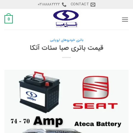
Ski
02188882222
CONTACT
t
conten
0
باتری خودروهای اروپایی
قیمت باتری صبا سئات آتکا