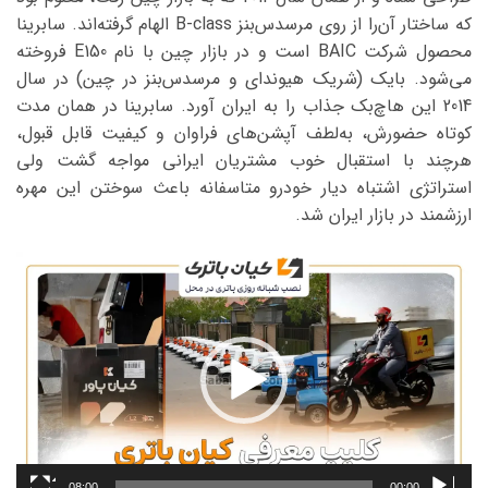
که ساختار آن‌را از روی مرسدس‌بنز B-class الهام گرفته‌اند. سابرینا
محصول شرکت BAIC است و در بازار چین با نام E150 فروخته
می‌شود. بایک (شریک هیوندای و مرسدس‌بنز در چین) در سال
2014 این هاچ‌بک جذاب را به ایران آورد. سابرینا در همان مدت
کوتاه حضورش، به‌لطف آپشن‌های فراوان و کیفیت قابل قبول،
هرچند با استقبال خوب مشتریان ایرانی مواجه گشت ولی
استراتژی اشتباه دیار خودرو متاسفانه باعث سوختن این مهره
ارزشمند در بازار ایران شد.
نمایشگر
ویدیو
08:00
00:00