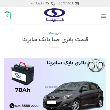
Ski
02188882222
CONTACT
t
conten
0
باتری بایک
قیمت باتری صبا بایک سابرینا