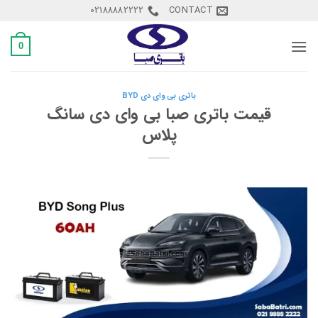
Ski
02188882222
CONTACT
t
conten
0
باتری بی وای دی BYD
قیمت باتری صبا بی وای دی سانگ
پلاس