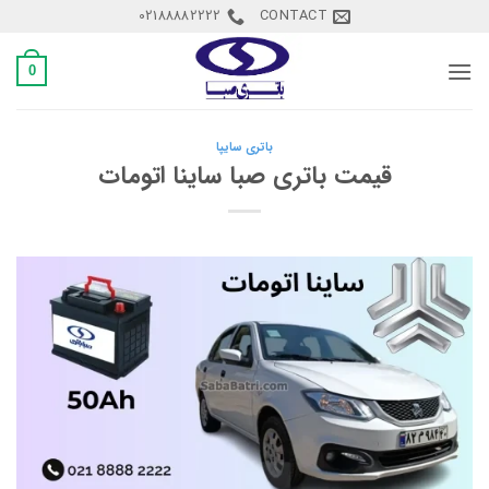
Ski
02188882222
CONTACT
t
conten
0
باتری سایپا
قیمت باتری صبا ساینا اتومات