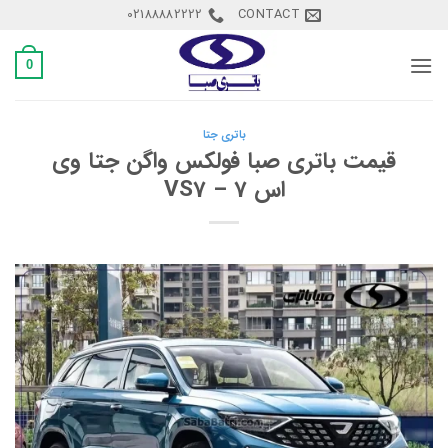
Ski
02188882222
CONTACT
t
conten
0
باتری جتا
قیمت باتری صبا فولکس واگن جتا وی
اس 7 – VS7