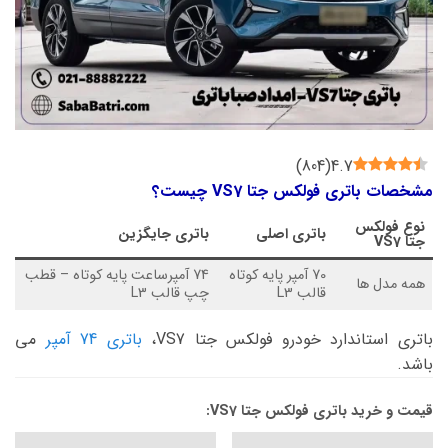
)
804
(
4.7
مشخصات باتری فولکس جتا VS7 چیست؟
نوع
فولکس
باتری اصلی
باتری جایگزین
جتا VS7
70 آمپر پایه کوتاه
74 آمپرساعت پایه کوتاه – قطب
همه مدل ها
قالب L3
چپ قالب L3
باتری استاندارد خودرو فولکس جتا VS7،
باتری 74 آمپر
می
باشد.
قیمت و خرید باتری فولکس جتا VS7: