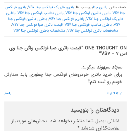
دسته بندی:
باتری جتا
برچسب ها:
باتری فابریک فولکس جتا VS7
,
باتری فولکس
جتا VS7
,
باتری ماشین فولکس جتا VS7
,
باتری مناسب فولکس جتا VS7
,
باطری
فابریک فولکس جتا VS7
,
باطری فولکس جتا VS7
,
باطری ماشین فولکس جتا
VS7
,
باطری مناسب فولکس جتا VS7
,
قیمت باتری صبا فولکس جتا VS7
,
مشخصات باتری فولکس جتا VS7
,
مشخصات باطری فولکس جتا VS7
ONE THOUGHT ON “
قیمت باتری صبا فولکس واگن جتا وی
اس 7 – VS7
”
سجاد سپهوند
میگوید:
برای خرید باتری خودروهای فولکس جتا چطوری باید سفارش
خودم رو ثبت کنم؟
در 9:16 ق.ظ
پاسخ
دیدگاهتان را بنویسید
نشانی ایمیل شما منتشر نخواهد شد.
بخش‌های موردنیاز
علامت‌گذاری شده‌اند
*