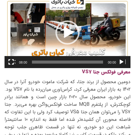
نمایشگر
ویدیو
08:00
00:00
معرفی فولکس جتا VS7
دومین محصول از برند جتا، که شرکت ماموت خودرو آنرا در سال
1402 به بازار ایران معرفی کرد، کراس‌اوری میان‌رده با نام VS7 بود.
این خودرو، محصول سال 2020 بازار چین است و همانند برادر
کوچکترش، از پلتفرم MQB ساخت فولکس‌واگن بهره می‌برد. جتا
VS7 را می‌توان همان جتا VS5 توصیف کرد ولی با این تفاوت که
فاصله محوری آن کشیده‌تر شده اما فقط به اندازه 10 سانتیمتر!
شباهت این دو خودرو، نه تنها در قسمت ظاهری جلب توجه
می‌کند بلکه در قسمت کابین نیز کاملا مشهود بوده و تنها در برخی