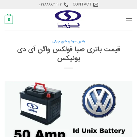
Ski
02188882222
CONTACT
t
conten
0
باتری خودرو های چینی
قیمت باتری صبا فولکس واگن آی دی
یونیکس