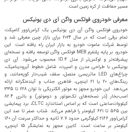
مسیر حفاظت از کره زمین است.
معرفی خودروی فولکس واگن آی دی یونیکس
خودروی فولکس واگن آی دی یونیکس یک کراس‌اوور کامپکت
تمام برقی است که در سال 2024 برای بازار چین معرفی شد و
توسط شرکت ماموت خودرو به بازار ایران راه یافته است. این
خودرو، بر پایه پلتفرم MEB فولکس واگن توسعه یافته و نسخه‌ای
پیشرفته‌تر و لوکس‌تر از مدل ID.4 محسوب می‌شود. آی دی
یونیکس با طراحی مدرن و اسپرت، شامل خطوط آیرودینامیک،
چراغ‌های LED ماتریسی متصل، سقف شیب‌دار کوپه‌مانند، و
رینگ‌های 20 یا 21 اینچی، ظاهری جذاب و آینده‌نگرانه ارائه
می‌دهد. این خودرو مجهز به موتور الکتریکی با توان 228 تا 335
اسب‌بخار (در نسخه‌های تک‌موتور و دوموتور) و باتری 82.4
کیلووات‌ساعتی است که بر اساس استاندارد CLTC، برد پیمایشی
بین 565 تا 621 کیلومتر را فراهم می‌کند. شتاب صفر تا صد این
کراس‌اوور 2166 کیلوگرمی حدود 7.7 ثانیه و حداکثر سرعت آن 160
کیلومتر بر ساعت است. کابین مجهز به نمایشگر 15 اینچی،