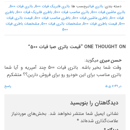
دسته بندی:
باتری فیات
برچسب ها:
باتری فابریک فیات 500
,
باتری فیات 500
,
باتری ماشین فیات 500
,
باتری مناسب فیات 500
,
باطری فابریک فیات 500
,
باطری
فیات 500
,
باطری ماشین فیات 500
,
باطری مناسب فیات 500
,
قیمت باتری فیات
500
,
قیمت باطری فیات 500
,
مشخصات باتری فیات 500
,
مشخصات باطری فیات
500
ONE THOUGHT ON “
قیمت باتری صبا فیات 500
”
حسن میری
میگوید:
وقت شما بخیر باشه. باتری فیات 500 چند آمپریه و آیا شما
باتری مناسب برای این خودرو رو برای فروش دارین؟؟ متشکرم
در 7:49 ق.ظ
پاسخ
دیدگاهتان را بنویسید
نشانی ایمیل شما منتشر نخواهد شد.
بخش‌های موردنیاز
علامت‌گذاری شده‌اند
*