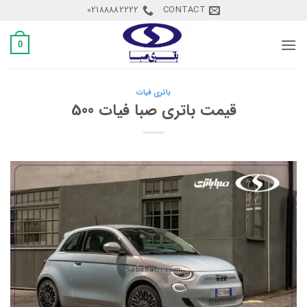
Ski
02188882222
CONTACT
t
conten
0
باتری فیات
قیمت باتری صبا فیات 500