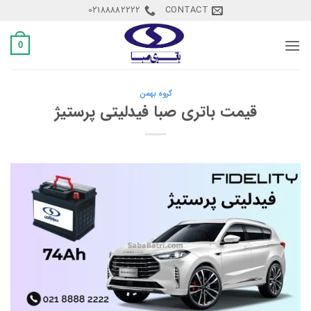
Ski
02188882222
CONTACT
t
conten
0
گروه بهمن
قیمت باتری صبا فیدلیتی پرستیژ