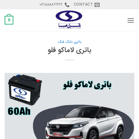
Ski
02188882222
CONTACT
t
conten
0
باتری دانگ فنگ
باتری لاماکو فلو