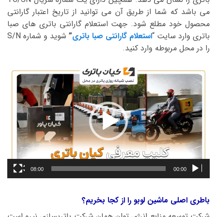
می باشد که شما از طریق آن می توانید از تاریخ اعتبار گارانتی
محصول خود مطلع شود. جهت استعلام گارانتی باتری های صبا
باتری وارد سایت “
استعلام گارانتی صبا باتری
”
شوید و شماره S/N
را در محل مربوطه وارد کنید.
نمایشگر
ویدیو
08:00
00:00
باطری اصلی ماشین لوبو را از کجا بخریم؟
شرکت توسعه منابع انرژی توان همان شرکت باتریسازی نیرو است