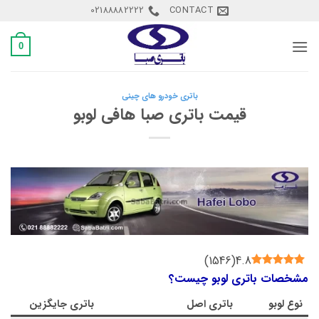
Ski
02188882222
CONTACT
t
conten
0
باتری خودرو های چینی
قیمت باتری صبا هافی لوبو
)
1546
(
4.8
مشخصات باتری لوبو چیست؟
نوع
لوبو
باتری اصل
باتری جایگزین