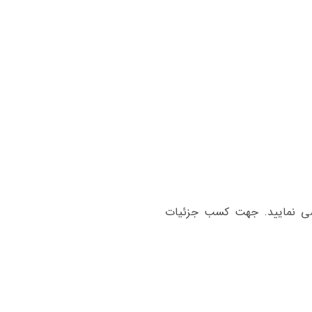
‌های سازگار با خودرو لکسوس GS460 را می‌توانید بررسی نمایید. جهت کسب جزئیات