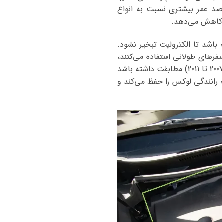
را تحمل کند. تست‌های مستقل نشان می‌دهند که چنین باتری لکسوس GS460 تا 40 درصد عمر بیشتری نسبت به انواع
 کاهش می‌دهد.
ید مقاومت حرارتی بالایی داشته باشد تا الکترولیت تبخیر نشود.
ده و برای مالکان لکسوس GS460 که خودرو را برای سفرهای طولانی استفاده می‌کنند،
ایدئال است. مشاوره با کارشناسان قبل از خرید، اطمینان می‌دهد که باتری با سال تولید خودرو (معمولاً 2007 تا 2011) مطابقت داشته باشد
به رانندگی لوکس را حفظ می‌کند و