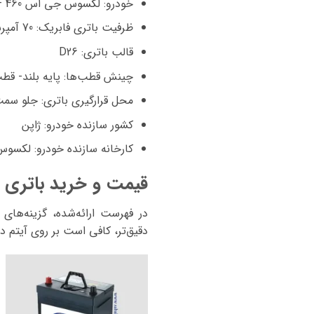
خودرو: لکسوس جی اس 460 – Lexus GS460
ظرفیت باتری فابریک: 70 آمپرساعت
قالب باتری: D26
چینش قطب‌ها: پایه بلند- ق
محل قرارگیری باتری: جلو سمت
کشور سازنده خودرو: ژاپن
کارخانه سازنده خودرو: لکسوس
قیمت و خرید باتری لکسو
دقیق‌تر، کافی است بر روی آیتم د