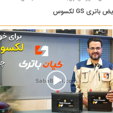
یض باتری
GS لکسوس
نمایشگر
ویدیو