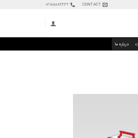
02188882222
CONTACT
ت
درباره ما