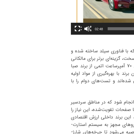
02:48
 GS460، باتری اتمی با ظرفیت 70 آمپرساعت است که با فناوری سیلد ساخته شده و
سخت، گزینه‌ای برتر برای مالکانی
است که به دنبال عملکرد بدون نقص هستند. پیشنهاد تخصصی ما برای باتری لکسوس GS460، مدل 70 آمپرساعت اتمی از برند صبا
ند با بهره‌گیری از مواد اولیه
ولید می‌کند که برای خودروهای لوکس وارداتی مانند لکسوس GS460 طراحی شده‌اند و تست‌های دوام را با
باتری لکسوس GS460 باید با در نظر گرفتن فاکتورهای فنی مانند جریان سرد استارت (CCA) انجام شود که در مناطق سردسیر
 حداقل 650 آمپر نیاز است تا موتور به راحتی روشن شود. باتری اتمی صبا برای لکسوس GS460 با صفحات تقویت‌شده، این نیاز را
، این برند داخلی ارزش اقتصادی
روهای مجهز به سیستم استارت-
ل‌های جدیدتر GS460، باتری اتمی با تکنولوژی EFB (Enhanced Flooded Battery) توصیه می‌شود تا چرخه‌های شارژ-