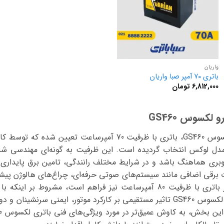
واریان
باتری 70 آمپر صبا واریان
6,812,000
تومان
لکسوس GS460
باتری فابریک و اصلی خودرو لکسوس GS460، باتری با ظرفیت 70 آمپر
 مدل لوکس انتخاب گردیده است. این ظرفیت به گونه‌ای مهندسی شده
اوبری هماهنگ باشد و در شرایط مختلف رانندگی، تامین برق پایداری 
GS460 از تجهیزات برقی اضافی مانند سیستم‌های صوتی حرفه‌ای، چراغ‌های هالوژن 
بهره بگیرید، امکان بهره‌برداری از باتری با ظرفیت 80 آمپرساعت نیز فراهم است
سازگار باشد. انتخاب دقیق باتری لکسوس GS460 تاثیر مستقیمی بر کارکرد موتور، ایم