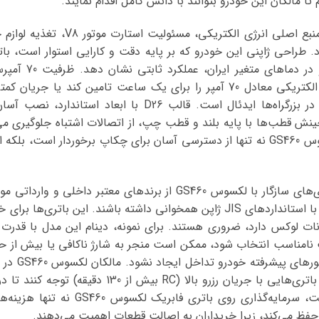
ا مالکان این خودرو بتوانند با دانش کامل اقدام نمایند.
باتری لکسوس GS460 به عنوان منبع اصلی 
را بر عهده دارد. طراحی ژاپنی این خودرو که بر پایه دقت و کارایی استوار است،
لرزش‌های جاده‌ای م
لکسوس GS460 می‌تواند جریان الکتریکی معادل 70 آمپر را برای یک ساعت تامین 
ویژگی برای رانندگی‌های طولانی در بزرگراه‌ها ایدئال است. قا
ینش قطب‌ها با پایه بلند و قطب چپ، از اتصالات اشتباه جلوگیری می‌
این موقعیت قرارگیری باتری لکسوس GS460 نه تنها از دسترسی آسان برای چکاپ برخوردار
در بازار قطعات خودرو ایران، باتری‌های سازگار با لکسوس GS460 از برند
ت نامناسب انتخاب شود، ممکن است منجر به شارژ ناکافی یا بیش از حد 
12 ولت باید 
که ترافیک سنگین است، باید به باتری‌هایی با جریان رزرو
تهویه مطبوع قطع نشود. در نهایت، سرمایه‌
 حفظ می‌کند، زیرا خریداران به اصالت قطعات اهمیت می‌دهند.