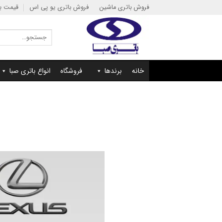
Ski
فروش باتری ماشین
فروش باتری یو پی اس
قیمت با
t
conten
جستجو
برای:
خانه
برندها
فروشگاه
انواع باتری صبا