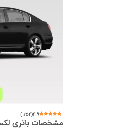
)
1254
(
4.9
مشخصات باتری لکسوس GS460