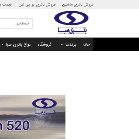
Ski
فروش باتری ماشین
فروش باتری یو پی اس
قیمت با
t
conten
جستجو
برای:
خانه
برندها
فروشگاه
انواع باتری صبا