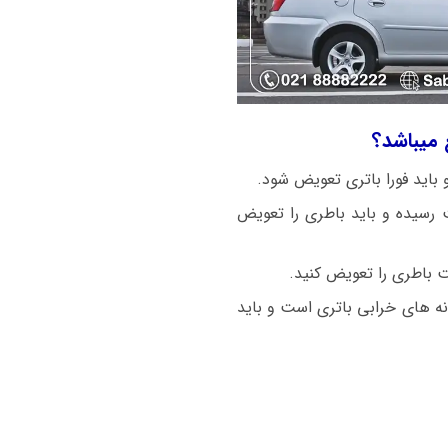
ن 520 با استارت سنگین روشن میشود باطری ضعیف شده و ولتاژ باطری زیر ۱۲ ولت رسیده و باید باطری را تعویض
ت باطری را تعویض کنید.
نه های خرابی باتری است و باید