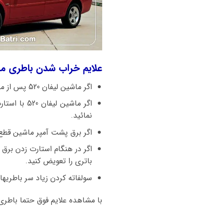
علایم خراب شدن باطری ماشین لیفان 520 چیست و زمان تعوی
اگر ماشین لیفان 520 پس از مدتی خوابیدن دیگر استارت نزند باطری خراب شده و شارژ نگه نمیدارد و باید فورا باتری تعویض شود.
نمائید.
اگر برق پشت آمپر ماشین قطع 
اگر در هنگام استارت زدن برق
باتری را تعویض کنید.
سولفاته کردن زیاد سر باطریه
با مشاهده علایم فوق حتما باطری