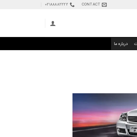
02188882222
CONTACT
ت
درباره ما