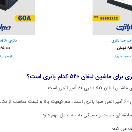
باتری 60 آمپر صبا واریان
6,1
تومان
165,000
ه سبد خرید
افزودن به
ین لیفان 520 کدام باتری است؟
اتری 60 آمپر اتمی است.
د است.
سلیقه ای نیست و بستگی به سه عامل مهم دارد:
ف می کند؛