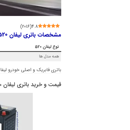
)
2016
(
4.8
مشخصات باتری لیفان 520 چیست؟
نوع
لیفان 520
همه مدل ها
باتری فابریک و اصلی خودرو لیفان 20
قیمت و خرید باتری لیفان 520: