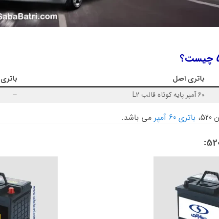
باتری اصل
باتری
60 آمپر پایه کوتاه قالب L2
–
5،
باتری 60 آمپر
می باشد.