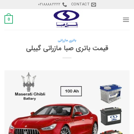
Ski
02188882222
CONTACT
t
conten
0
باتری مازراتی
قیمت باتری صبا مازراتی گیبلی