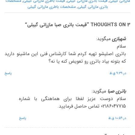
مازراتی گیبلی
,
قیمت باتری مازراتی گیبلی
,
قیمت باطری مازراتی گیبلی
,
مشخصات
باتری مازراتی گیبلی
,
مشخصات باطری مازراتی گیبلی
3 THOUGHTS ON “
قیمت باتری صبا مازراتی گیبلی
”
شهبازی
میگوید:
سلام
باتری اصلیشو تهیه کردم شما کارشناس فنی این ماشینو دارید
که بتونه بیاد باتری رو تعویض کنه یا نه؟
در 9:39 ق.ظ
پاسخ
باتری صبا
میگوید:
سلام دوست عزیز لفطا برای هماهنگی با شماره
02186047715 تماس حاصل فرمایید.
در 10:59 ق.ظ
پاسخ